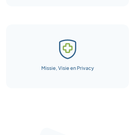
Woensdag
8:00 - 12:30
13:00 - 17:00
Donderdag
8:00 - 12:30
13:00 - 17:00
Vrijdag
8:00 - 12:30
13:00 - 17:00
Zaterdag
Gesloten
Zondag
Gesloten
Missie, Visie en Privacy
In de even weken zijn wij op vrijdag vanaf 12.00 uur
gesloten. Er wordt waargenomen door praktijk Klein
Vlijmen. Je wordt automatisch doorgeschakeld.
Eerste kerstdag